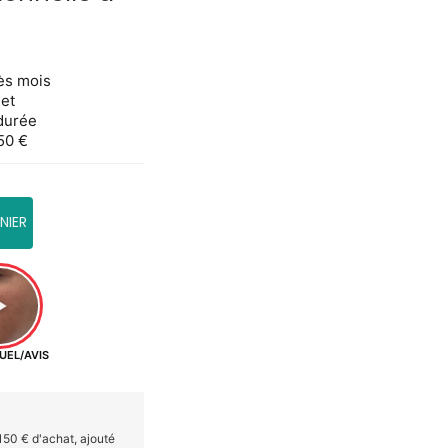
rès mois
net
 durée
,50 €
NIER
UEL/AVIS
50 € d'achat, ajouté