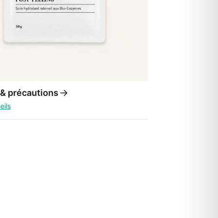
 & précautions
eils